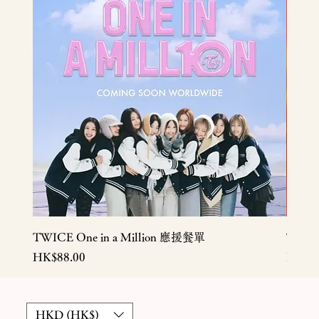
TWICE One in a Million 應援餐單
TWIC
價格
價格
HK$88.00
HK$5
HKD (HK$)