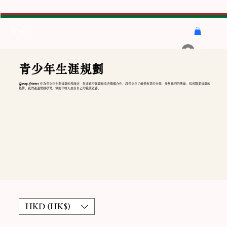
Menu
登入
青少年生涯規劃
Bunny Churros
作為青少年生涯規劃的導師店，與非政府組織和慈善機構合作，讓青少年了解餐飲業的全貌，發展他們的興趣，找到職業規劃的
熱情。我們通過實踐學習，幫助年輕人探索自己的職業道路。
HKD (HK$)