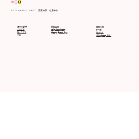
© 2025 by BUNNY CHURROS | 隱私政策 | 使用條款
關於我們
Bunny Club
聯絡我們
#WhereisBunny
立即訂購
FAQs
Bunny Spread Love
個人化訂餐
親臨門市
​菜單
成為
Bunny
夥伴