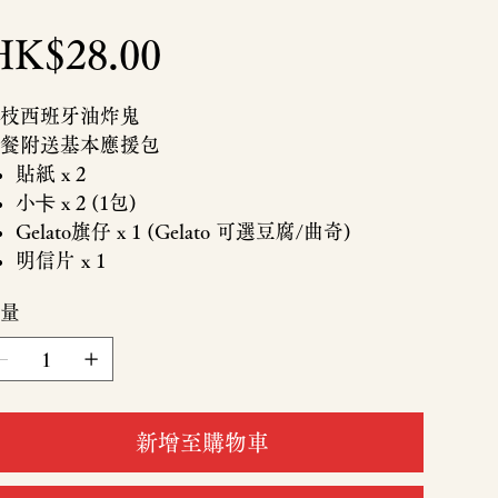
HK$28.00
枝西班牙油炸鬼
餐附送基本應援包
貼紙 x 2
小卡 x 2 (1包)
Gelato旗仔 x 1 (Gelato 可選豆腐/曲奇)
明信片 x 1
量
新增至購物車