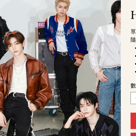
價
格
單
隨
數