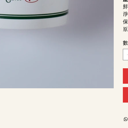
鮮
淨
保
原
數