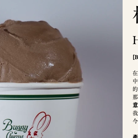
價
格
[
在
中
的
那
意
我
今
產