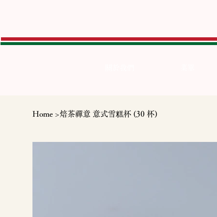
關於我們
菜單
Home
>
焙茶禪意 意式雪糕杯 (30 杯)