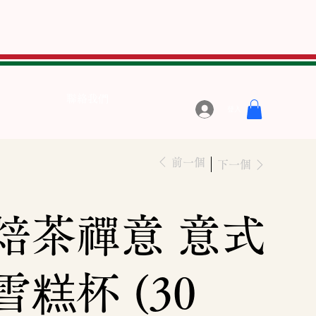
聯絡我們
登入
前一個
下一個
焙茶禪意 意式
雪糕杯 (30